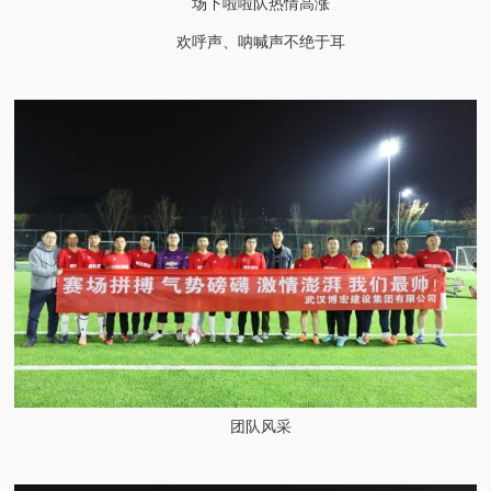
场下啦啦队热情高涨
欢呼声、呐喊声不绝于耳
团队风采