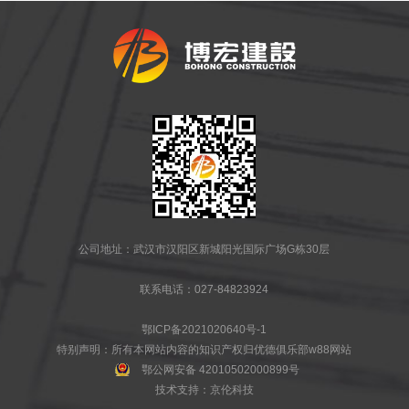
公司地址：武汉市汉阳区新城阳光国际广场G栋30层
联系电话：027-84823924
鄂ICP备2021020640号-1
特别声明：所有本网站内容的知识产权归优德俱乐部w88网站
鄂公网安备 42010502000899号
技术支持：
京伦科技