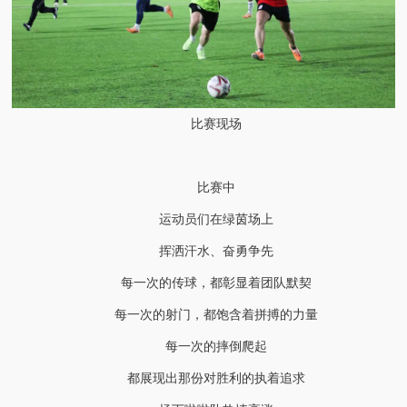
比赛现场
比赛中
运动员们在绿茵场上
挥洒汗水、奋勇争先
每一次的传球，都彰显着团队默契
每一次的射门，都饱含着拼搏的力量
每一次的摔倒爬起
都展现出那份对胜利的执着追求