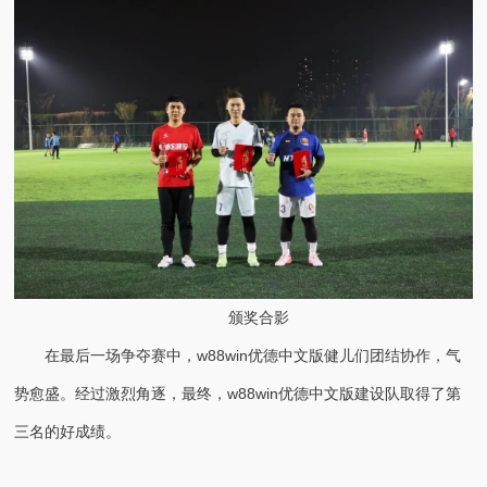
颁奖合影
在最后一场争夺赛中，w88win优德中文版健儿们团结协作，气
势愈盛。经过激烈角逐，最终，w88win优德中文版建设队取得了第
三名的好成绩。